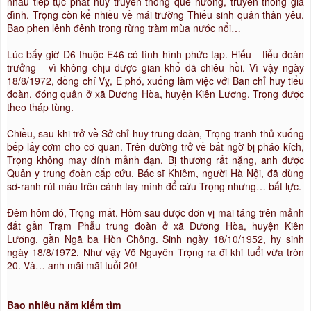
nhau tiếp tục phát huy truyền thống quê hương, truyền thống gia
đình. Trọng còn kể nhiều về mái trường Thiếu sinh quân thân yêu.
Bao phen lênh đênh trong rừng tràm mùa nước nổi…
Lúc bấy giờ D6 thuộc E46 có tình hình phức tạp. Hiếu - tiểu đoàn
trưởng - vì không chịu được gian khổ đã chiêu hồi. Vì vậy ngày
18/8/1972, đồng chí Vỵ, E phó, xuống làm việc với Ban chỉ huy tiểu
đoàn, đóng quân ở xã Dương Hòa, huyện Kiên Lương. Trọng được
theo tháp tùng.
Chiều, sau khi trở về Sở chỉ huy trung đoàn, Trọng tranh thủ xuống
bếp lấy cơm cho cơ quan. Trên đường trở về bất ngờ bị pháo kích,
Trọng không may dính mảnh đạn. Bị thương rất nặng, anh được
Quân y trung đoàn cấp cứu. Bác sĩ Khiêm, người Hà Nội, đã dùng
sơ-ranh rút máu trên cánh tay mình để cứu Trọng nhưng… bất lực.
Đêm hôm đó, Trọng mất. Hôm sau được đơn vị mai táng trên mảnh
đất gần Trạm Phẫu trung đoàn ở xã Dương Hòa, huyện Kiên
Lương, gần Ngã ba Hòn Chông. Sinh ngày 18/10/1952, hy sinh
ngày 18/8/1972. Như vậy Võ Nguyên Trọng ra đi khi tuổi vừa tròn
20. Và… anh mãi mãi tuổi 20!
Bao nhiêu năm kiếm tìm