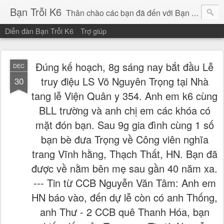
Bạn Trỗi K6
Thân chào các bạn đã đến với Bạn Trỗi K6!
Diễn đàn Bạn Trỗi K6
Trợ giúp
Chúc các bạn một ngày bình an, vui vẻ!
Đúng kế hoạch, 8g sáng nay bắt đầu Lễ
DEC
truy điệu LS Võ Nguyên Trọng tại Nhà
30
tang lễ Viện Quân y 354. Anh em k6 cùng
BLL trường và anh chị em các khóa có
mặt đón bạn. Sau 9g gia đình cùng 1 số
bạn bè đưa Trọng về Công viên nghĩa
trang Vĩnh hằng, Thạch Thất, HN. Bạn đã
được về nằm bên mẹ sau gần 40 năm xa.
--- Tin từ CCB Nguyễn Văn Tâm: Anh em
HN báo vào, đến dự lễ còn có anh Thống,
anh Thư - 2 CCB quê Thanh Hóa, bạn