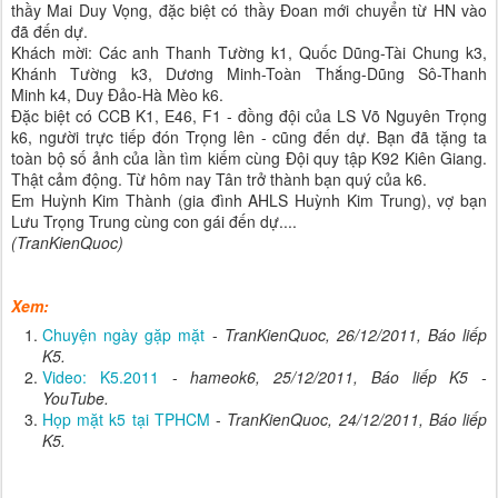
thầy Mai Duy Vọng, đặc biệt có thầy Đoan mới chuyển từ HN vào
đã đến dự.
Khách mời: Các anh Thanh Tường k1, Quốc Dũng-Tài Chung k3,
Khánh Tường k3, Dương Minh-Toàn Thắng-Dũng Sô-Thanh
Minh k4, Duy Đảo-Hà Mèo k6.
Đặc biệt có CCB K1, E46, F1 - đồng đội của LS Võ Nguyên Trọng
k6, người trực tiếp đón Trọng lên - cũng đến dự. Bạn đã tặng ta
toàn bộ số ảnh của lần tìm kiếm cùng Đội quy tập K92 Kiên Giang.
Thật cảm động. Từ hôm nay Tân trở thành bạn quý của k6.
Em Huỳnh Kim Thành (gia đình AHLS Huỳnh Kim Trung), vợ bạn
Lưu Trọng Trung cùng con gái đến dự....
(TranKienQuoc)
Xem:
Chuyện ngày gặp mặt
-
TranKienQuoc, 26/12/2011, Báo liếp
K5.
Video: K5.2011
-
hameok6, 25/12/2011, Báo liếp K5 -
YouTube.
Họp mặt k5 tại TPHCM
-
TranKienQuoc, 24/12/2011, Báo liếp
K5.