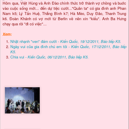
H
ôm qua, Việt Hùng và Anh Đào chính thức trở thành vợ chồng và buớc
vào cuộc sống mới... đến dự tiệc cưới..."Quân ta" có gia đình anh Phan
Nam k5; Lý Tấn Huệ, Thắng Bình k7; Hà Mèo, Duy Đảo, Thanh Trung
k6. Đoàn Khánh có vợ mới từ Berlin về nên xin "kiếu". Anh Ba Hưng
chạy qua rồi "đi có việc"...
Xem:
Nhặt nhạnh "ven" đám cưới -
Kiến Quốc, 19/12/2011, Báo liếp K5.
Ngày vui của gia đình chú em tôi -
Kiến Quốc, 17/12/2011, Báo liếp
K5.
Chia vui -
Kiến Quốc, 06/12/2011, Báo liếp K5.