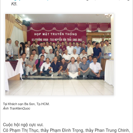
K5.
Tại Khách sạn Ba Son, Tp.HCM.
Ảnh TranKienQuoc
C
uộc hội ngộ cực vui.
Cô Phạm Thị Thục, thầy Phạm Đình Trọng, thầy Phan Trung Chinh,