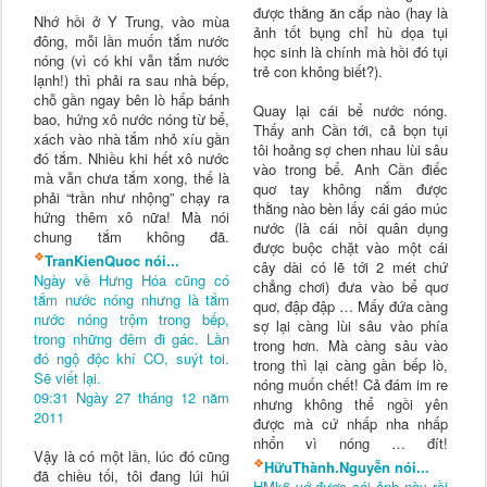
được thằng ăn cắp nào (hay là
N
hớ hồi ở Y Trung, vào mùa
ảnh tốt bụng chỉ hù dọa tụi
đông, mỗi lần muốn tắm nước
học sinh là chính mà hồi đó tụi
nóng (vì có khi vẫn tắm nước
trẻ con không biết?).
lạnh!) thì phải ra sau nhà bếp,
chỗ gần ngay bên lò hấp bánh
Quay lại cái bể nước nóng.
bao, hứng xô nước nóng từ bể,
Thấy anh Cần tới, cả bọn tụi
xách vào nhà tắm nhỏ xíu gần
tôi hoảng sợ chen nhau lùi sâu
đó tắm. Nhiều khi hết xô nước
vào trong bể. Anh Cần điếc
mà vẫn chưa tắm xong, thế là
quơ tay không nắm được
phải “trần như nhộng” chạy ra
thằng nào bèn lấy cái gáo múc
hứng thêm xô nữa! Mà nói
nước (là cái nồi quân dụng
chung tắm không đã.
được buộc chặt vào một cái
❖
TranKienQuoc nói...
cây dài có lẽ tới 2 mét chứ
Ngày về Hưng Hóa cũng có
chẳng chơi) đưa vào bể quơ
tắm nước nóng nhưng là tắm
quơ, đập đập … Mấy đứa càng
nước nóng trộm trong bếp,
sợ lại càng lùi sâu vào phía
trong những đêm đi gác. Lần
trong hơn. Mà càng sâu vào
đó ngộ độc khí CO, suýt toi.
trong thì lại càng gần bếp lò,
Sẽ viết lại.
nóng muốn chết! Cả đám im re
09:31 Ngày 27 tháng 12 năm
nhưng không thể ngồi yên
2011
được mà cứ nhấp nha nhấp
nhổn vì nóng … đít!
Vậy là có một lần, lúc đó cũng
❖
HữuThành.Nguyễn nói...
đã chiều tối, tôi đang lúi húi
HMk6 vớ được cái ảnh này rồi