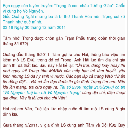
Bọn ngụy còn tuyên truyền: "Trọng là con cháu Tướng Giáp". Chắc
vì cùng họ Võ Nguyên.
Gốc Quảng Ngãi nhưng ba là bí thư Thanh Hóa nên Trọng coi xứ
Thanh như quê mình.
03:16 Ngày 30 tháng 12 năm 2011
Tâm nhớ, Trọng được chôn gần Trạm Phẫu trung đoàn thời gian
tháng 8/1972).
Quãng đầu tháng 9/2011, Tâm gọi ra cho Hải, thông báo việc tìm
kiếm mộ LS E46, trong đó có Trọng. Anh Hải lục tìm địa chỉ gia
đình thì đã thất lạc. Sau này Hải kể lại:
“Ơn trời, đang loay hoay thì
nhớ ngay tới Trung tâm MARIN của mấy bạn trẻ tâm huyết, yêu
kính những LS đã hy sinh vì nước. Các bạn lập cả trang Web “Nhắn
tin đồng đội”… Đã có lần đọc được tin gia đình Trọng tìm em. Nên
khi lên mạng, tra cứu ngay ra:
Tại số 2966 (ngày 21/3/2006) có tin
“Võ Nguyên Tuệ tìm LS Võ Nguyên Trọng”
cùng địa chỉ, điện thoại
gia đình. Vậy là tôi gọi cho chị Vân”.
Hai chị em Vân, Tuệ lập tức nhập cuộc đi tìm mộ LS cùng 8 gia
đình kia.
Giữa tháng 9/2011, 9 gia đình LS cùng anh Tâm và Đội K92 Quy