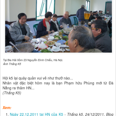
Tại Bia Hải Xồm 23 Nguyễn Đình Chiểu, Hà Nội.
Ảnh Thắng K5
H
ội k5 lại quây quần vui vẻ như thưở nào...
Nhân vật đặc biệt hôm nay là bạn Phạm hữu Phùng mới từ Đà
Nẵng ra thăm HN...
(Thắng K5)
Xem:
Ngày 22.12.2011 tại HN của K5
-
Thắng k5, 24/12/2011, Blog