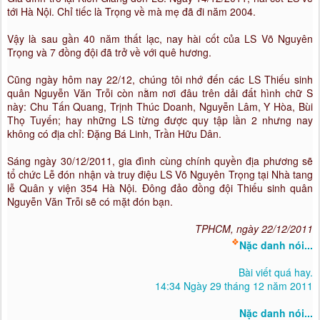
tới Hà Nội. Chỉ tiếc là Trọng về mà mẹ đã đi năm 2004.
Vậy là sau gần 40 năm thất lạc, nay hài cốt của LS Võ Nguyên
Trọng và 7 đồng đội đã trở về với quê hương.
Cũng ngày hôm nay 22/12, chúng tôi nhớ đến các LS Thiếu sinh
quân Nguyễn Văn Trỗi còn nằm nơi đâu trên dải đất hình chữ S
này: Chu Tấn Quang, Trịnh Thúc Doanh, Nguyễn Lâm, Y Hòa, Bùi
Thọ Tuyến; hay những LS từng được quy tập lần 2 nhưng nay
không có địa chỉ: Đặng Bá Linh, Trần Hữu Dân.
Sáng ngày 30/12/2011, gia đình cùng chính quyền địa phương sẽ
tổ chức Lễ đón nhận và truy điệu LS Võ Nguyên Trọng tại Nhà tang
lễ Quân y viện 354 Hà Nội. Đông đảo đồng đội Thiếu sinh quân
Nguyễn Văn Trỗi sẽ có mặt đón bạn.
TPHCM, ngày 22/12/2011
❖
Nặc danh nói...
Bài viết quá hay.
14:34 Ngày 29 tháng 12 năm 2011
Nặc danh nói...