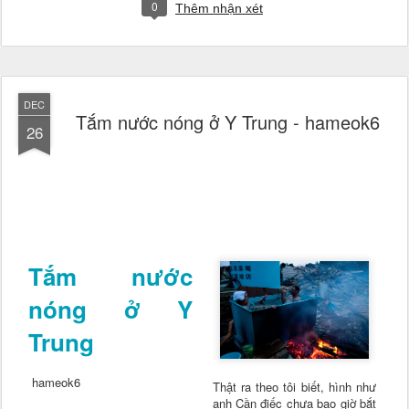
0
Thêm nhận xét
DEC
Tắm nước nóng ở Y Trung - hameok6
26
Tắm nước
nóng ở Y
Trung
hameok6
Thật ra theo tôi biết, hình như
anh Cần điếc chưa bao giờ bắt