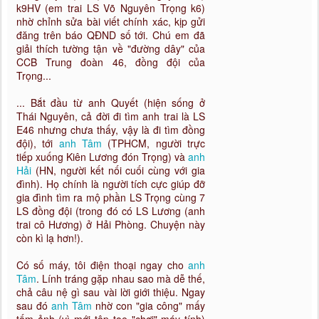
k9HV (em trai LS Võ Nguyên Trọng k6)
nhờ chỉnh sửa bài viết chính xác, kịp gửi
đăng trên báo QĐND số tới. Chú em đã
giải thích tường tận về "đường dây" của
CCB Trung đoàn 46, đồng đội của
Trọng...
... Bắt đầu từ anh Quyết (hiện sống ở
Thái Nguyên, cả đời đi tìm anh trai là LS
E46 nhưng chưa thấy, vậy là đi tìm đồng
đội), tới
anh Tâm
(TPHCM, người trực
tiếp xuống Kiên Lương đón Trọng) và
anh
Hải
(HN, người kết nối cuối cùng với gia
đình). Họ chính là người tích cực giúp đỡ
gia đình tìm ra mộ phần LS Trọng cùng 7
LS đồng đội (trong đó có LS Lương (anh
trai cô Hương) ở Hải Phòng. Chuyện này
còn kì lạ hơn!).
Có số máy, tôi điện thoại ngay cho
anh
Tâm
. Lính tráng gặp nhau sao mà dễ thế,
chả câu nệ gì sau vài lời giới thiệu. Ngay
sau đó
anh Tâm
nhờ con "gia công" mấy
tấm ảnh (vì mới tập tọe "chơi" máy tính)