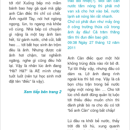
trao đổi nhiệt(?). Mỗi lần cần
tới rồi! Xuống bếp mò mẫm
nước tắm nóng thì phải mở
bánh bao hay gà qué mà gặp
van xả cho hơi vào bể, nước
anh Cần điếc thì chỉ có chết.
lạnh sẽ nóng lên rất nhanh.
Ảnh người Tày, nói hơi ngòng
Chứ có phải đun như mấy ông
ngọng, lùn, to ngang mà khỏe
ở công trường thừa củi trong
vô cùng. Nhà bếp có chuyện
ảnh ấy đâu! Cả trăm thằng
gì nặng là một tay ảnh làm
tắm thì đun đến bao giờ.
hết, từ gánh nước, chẻ củi, bắt
09:38 Ngày 27 tháng 12 năm
heo … tới bắt học sinh ăn trộm
2011
đều là ảnh. Nhưng được cái
ảnh hơi chậm, tai nghễnh
Anh Cần điếc quơ một hồi
ngãng, nghe gì cũng đều hỏi
không trúng đứa nào rồi bỏ đi.
lại. Vậy là nhân lúc ảnh đang
Tụi tôi thấy vậy, nhưng đâu có
“Hả? Hả?” là AE mình chạy
dám ra. Lỡ ảnh đang rình
tuốt luốt (nên tụi học sinh mới
ngoài kia thì bỏ mẹ. Vậy là cả
đặt tên “điếc” là vậy).
bọn chịu trận trong bể nước
ngày một nóng lên … Cho tới
Xem tiếp bên trang 2
lúc chỗ dưới đũng quần bị luộc
tới thiếu điều muốn chín thì
đành phải bò ra cho dù có tới
“bố anh Cần” cũng bất chấp!
Lú đầu ra khỏi bể nước, thấy
trời đã tối hù, xung quanh