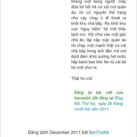
không một bóng người, mấy
đứa tôi hối hả vơ vội mớ quần
áo, rồi cứ nguyên thể trạng
như vậy chạy ù đi thoát ra
khỏi khu nhà bếp. Ra khỏi khu
vực “nguy hiểm” tôi mới thấy
lạnh run. Vội chui vào một góc
nhà ăn, lập cập mặc quần áo
rồi chạy một mạch thật xa cái
nhà bếp trong ánh đèn mờ mờ
dưới đám khói sương hơi nước
hấp bánh bao bốc lên từ cái bể
tôi mới chui ra.
Thật hú vía!
Đăng lại bài viết của
hameok6 (đã đăng tại
Blog
K8: Thứ hai, ngày 26 tháng
mười hai năm 2011.
Đăng
26th December 2011
bởi
BanTroiK6