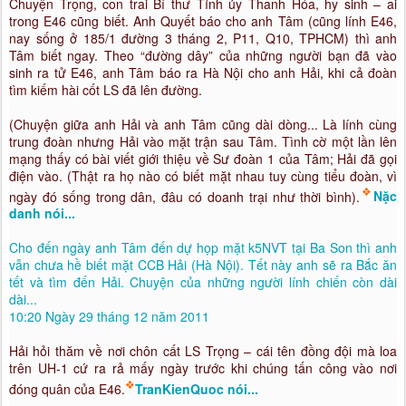
Chuyện Trọng, con trai Bí thư Tỉnh ủy Thanh Hóa, hy sinh – ai
trong E46 cũng biết. Anh Quyết báo cho anh Tâm (cũng lính E46,
nay sống ở 185/1 đường 3 tháng 2, P11, Q10, TPHCM) thì anh
Tâm biết ngay. Theo “đường dây” của những người bạn đã vào
sinh ra tử E46, anh Tâm báo ra Hà Nội cho anh Hải, khi cả đoàn
tìm kiếm hài cốt LS đã lên đường.
(Chuyện giữa anh Hải và anh Tâm cũng dài dòng... Là lính cùng
trung đoàn nhưng Hải vào mặt trận sau Tâm. Tình cờ một lần lên
mạng thấy có bài viết giới thiệu về Sư đoàn 1 của Tâm; Hải đã gọi
điện vào. (Thật ra họ nào có biết mặt nhau tuy cùng tiểu đoàn, vì
❖
ngày đó sống trong dân, đâu có doanh trại như thời bình).
Nặc
danh nói...
Cho đến ngày anh Tâm đến dự họp mặt k5NVT tại Ba Son thì anh
vẫn chưa hề biết mặt CCB Hải (Hà Nội). Tết này anh sẽ ra Bắc ăn
tết và tìm đến Hải. Chuyện của những người lính chiến còn dài
dài...
10:20 Ngày 29 tháng 12 năm 2011
Hải hỏi thăm về nơi chôn cất LS Trọng – cái tên đồng đội mà loa
trên UH-1 cứ ra rả mấy ngày trước khi chúng tấn công vào nơi
❖
đóng quân của E46.
TranKienQuoc nói...