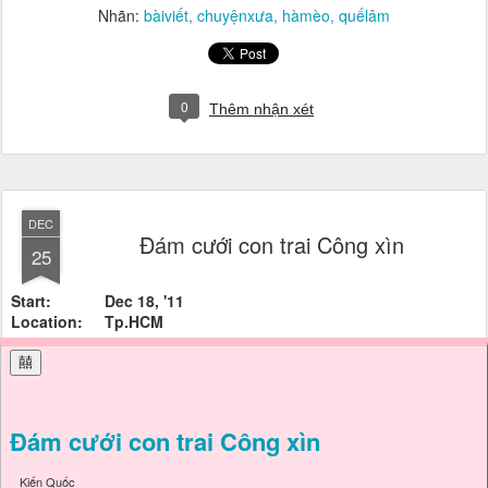
Nhãn:
bàiviết
chuyệnxưa
hàmèo
quếlâm
0
Thêm nhận xét
DEC
Đám cưới con trai Công xìn
25
Start:
Dec 18, '11
Location:
Tp.HCM
囍
Đám cưới con trai Công xìn
_ Kiến Quốc _