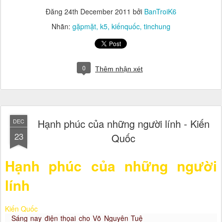
Đăng
24th December 2011
bởi
BanTroiK6
Nhãn:
gặpmặt
k5
kiếnquốc
tinchung
0
Thêm nhận xét
Hạnh phúc của những người lính - Kiến
DEC
23
Quốc
Hạnh phúc của những người
lính
Kiến Quốc
S
áng nay điện thọai cho Võ Nguyên Tuệ