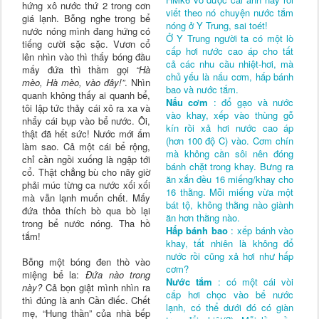
hứng xô nước thứ 2 trong cơn
viết theo nó chuyện nước tắm
giá lạnh. Bỗng nghe trong bể
nóng ở Y Trung, sai toét!
nước nóng mình đang hứng có
Ở Y Trung người ta có một lò
tiếng cười sặc sặc. Vươn cổ
cấp hơi nước cao áp cho tất
lên nhìn vào thì thấy bóng đầu
cả các nhu cầu nhiệt-hơi, mà
mấy đứa thì thầm gọi
“Hà
chủ yếu là nấu cơm, hấp bánh
mèo, Hà mèo, vào đây!”
. Nhìn
bao và nước tắm.
quanh không thấy ai quanh bể,
Nấu cơm
: đổ gạo và nước
tôi lập tức thảy cái xô ra xa và
vào khay, xếp vào thùng gỗ
nhẩy cái bụp vào bể nước. Ôi,
kín rồi xả hơi nước cao áp
thật đã hết sức! Nước mới ấm
(hơn 100 độ C) vào. Cơm chín
làm sao. Cả một cái bể rộng,
mà không cần sôi nên đóng
chỉ cần ngồi xuống là ngập tới
bánh chặt trong khay. Bưng ra
cổ. Thật chẳng bù cho nãy giờ
ăn xắn đều 16 miếng/khay cho
phải múc từng ca nước xối xối
16 thằng. Mỗi miếng vừa một
mà vẫn lạnh muốn chết. Mấy
bát tộ, không thằng nào giành
đứa thỏa thích bò qua bò lại
ăn hơn thằng nào.
trong bể nước nóng. Tha hồ
Hấp bánh bao
: xếp bánh vào
tắm!
khay, tất nhiên là không đổ
nước rồi cũng xả hơi như hấp
Bỗng một bóng đen thò vào
cơm?
miệng bể la:
Đứa nào trong
Nước tắm
: có một cái vòi
này?
Cả bọn giật mình nhìn ra
cấp hơi chọc vào bể nước
thì đúng là anh Cần điếc. Chết
lạnh, có thể dưới đó có giàn
mẹ, “Hung thần” của nhà bếp