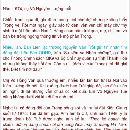
Năm 1974, cụ Võ Nguyên Lượng mất...
Chiến tranh qua đi, gia đình mong mỏi chờ đợi nhưng không thấy
Trọng về. Rồi một ngày, giấy báo tử đến, vẻn vẹn chỉ mấy chữ “hy
sinh ở mặt trận phía Nam”. Hàng chục năm trôi qua, mẹ, chị, em và
bạn bè trông ngóng thông tin về mộ phần Trọng.
Nhiều lần
,
Ban Liên lạc trường Nguyễn Văn Trỗi gửi tin nhắn tìm
đồng đội trên Báo QĐND
, trên “Sự kiện và Nhân chứng”, gửi thư
cho Phòng Chính sách QK9 và Bộ Chỉ huy quân sự tỉnh Thanh Hóa
nhưng không thấy hồi âm. Còn sư 1 (đơn vị của Trọng) thì đã giải
thể. Biết tìm nơi đâu?
Chị Võ Hồng Vân quá thương em, nhiều lần lặn lộn từ Hà Nội vào
Kiên Lương dò hỏi. Khi xuống được bạn Trỗi giúp đỡ, tạo điều kiện
ăn nghỉ, đi lại nhưng vẫn chưa có kết quả. Em Võ Nguyên Tuệ
cũng không dưới vài lần đi tìm anh trai.
Nghe tin có đồng đội của Trọng sống sót và trụ lại đất Kiên Giang
suốt từ 1975; Tuệ đã tìm gặp. Anh tên là Cư, sinh năm 1946, y tá
trung đoàn bộ. Tuệ được nghe anh kể lại:
“Theo kế hoạch tác
chiến, đơn vị đang chuẩn bị tấn công Nhà máy Xi măng Hà Tiên.
Nhưng vì gian khổ mà tay tiểu đoàn trưởng chiêu hồi. Hắn khai hết