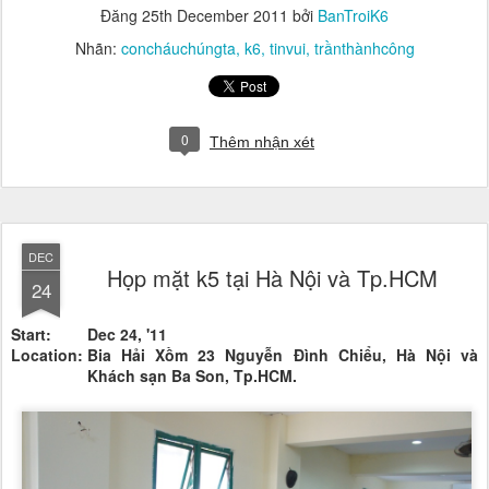
Đăng
25th December 2011
bởi
BanTroiK6
Nhãn:
concháuchúngta
k6
tinvui
trầnthànhcông
0
Thêm nhận xét
DEC
Họp mặt k5 tại Hà Nội và Tp.HCM
24
Start:
Dec 24, '11
Location:
Bia Hải Xồm 23 Nguyễn Đình Chiểu, Hà Nội và
Khách sạn Ba Son, Tp.HCM.