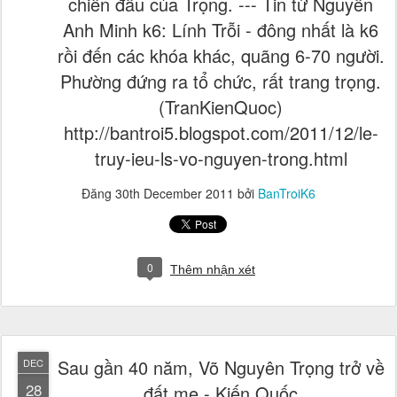
chiến đấu của Trọng. --- Tin từ Nguyễn
Anh Minh k6: Lính Trỗi - đông nhất là k6
rồi đến các khóa khác, quãng 6-70 người.
Phường đứng ra tổ chức, rất trang trọng.
(TranKienQuoc)
http://bantroi5.blogspot.com/2011/12/le-
truy-ieu-ls-vo-nguyen-trong.html
Đăng
30th December 2011
bởi
BanTroiK6
0
Thêm nhận xét
Sau gần 40 năm, Võ Nguyên Trọng trở về
DEC
28
đất mẹ - Kiến Quốc