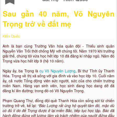
Sau gần 40 năm, Võ Nguyên
Trọng trở về đất mẹ
Kiến Quốc
A
nh là bạn cùng Trường Văn hóa quân đội - Thiếu sinh quân
Nguyễn Văn Trỗi thời chống Mỹ với chúng tôi. Năm 1970 khi trường
giải thể, chúng tôi vừa học hết lớp 10 đã đăng kí nhập ngũ. Năm đó
Trọng vừa học hết lớp 9 (hệ 10 năm).
Ngày ấy, ba Trọng là
cụ Võ Nguyên Lượng
, Bí thư Tỉnh ủy Thanh
Hóa. Trọng về thị xã sống với gia đình và vào học lớp 10. Cuối năm
ấy, cả nước Tổng động viên sức người, sức của cho chiến trường
miền Nam. Hàng vạn sinh viên, học sinh đang học dang dở đã
đăng kí lên đường; trong đó có Võ Nguyên Trọng.
Phạm Quang Thư, đồng đội quê Thanh Hóa còn sống sót từ chiến
trường trở về, kể lại:
“Bác Lượng rất ủng hộ quyết tâm đó, mặc dù
có đủ lí do để Trọng được ở lại miền Bắc, tiếp tục học tập. Bác đã
hành động đúng với lương tâm và trách nhiệm của người đứng đầu