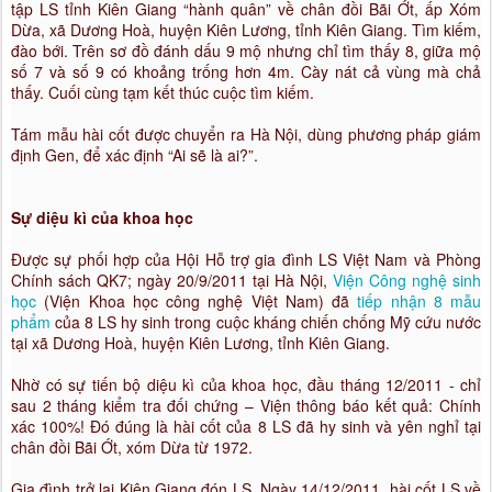
tập LS tỉnh Kiên Giang “hành quân” về chân đồi Bãi Ớt, ấp Xóm
Dừa, xã Dương Hoà, huyện Kiên Lương, tỉnh Kiên Giang. Tìm kiếm,
đào bới. Trên sơ đồ đánh dấu 9 mộ nhưng chỉ tìm thấy 8, giữa mộ
số 7 và số 9 có khoảng trống hơn 4m. Cày nát cả vùng mà chả
thấy. Cuối cùng tạm kết thúc cuộc tìm kiếm.
Tám mẫu hài cốt được chuyển ra Hà Nội, dùng phương pháp giám
định Gen, để xác định “Ai sẽ là ai?”.
Sự diệu kì của khoa học
Được sự phối hợp của Hội Hỗ trợ gia đình LS Việt Nam và Phòng
Chính sách QK7; ngày 20/9/2011 tại Hà Nội,
Viện Công nghệ sinh
học
(Viện Khoa học công nghệ Việt Nam) đã
tiếp nhận 8 mẫu
phẩm
của 8 LS hy sinh trong cuộc kháng chiến chống Mỹ cứu nước
tại xã Dương Hoà, huyện Kiên Lương, tỉnh Kiên Giang.
Nhờ có sự tiến bộ diệu kì của khoa học, đầu tháng 12/2011 - chỉ
sau 2 tháng kiểm tra đối chứng – Viện thông báo kết quả: Chính
xác 100%! Đó đúng là hài cốt của 8 LS đã hy sinh và yên nghỉ tại
chân đồi Bãi Ớt, xóm Dừa từ 1972.
Gia đình trở lại Kiên Giang đón LS. Ngày 14/12/2011, hài cốt LS về