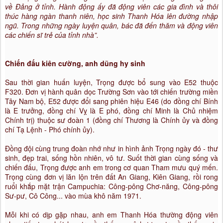
về Đảng ở tỉnh. Hành động ấy đã động viên các gia đình và thôi
thúc hàng ngàn thanh niên, học sinh Thanh Hóa lên đường nhập
ngũ. Trong những ngày luyện quân, bác đã đến thăm và động viên
các chiến sĩ trẻ của tỉnh nhà”.
Chiến đấu kiên cường, anh dũng hy sinh
Sau thời gian huấn luyện, Trọng được bổ sung vào E52 thuộc
F320. Đơn vị hành quân dọc Trường Sơn vào tới chiến trường miền
Tây Nam bộ, E52 được đổi sang phiên hiệu E46 (do đồng chí Bính
là E trưởng, đồng chí Vỵ là E phó, đồng chí Minh là Chủ nhiệm
Chính trị) thuộc sư đoàn 1 (đồng chí Thương là Chính ủy và đồng
chí Tạ Lệnh - Phó chính ủy).
Đồng đội cùng trung đoàn nhớ như in hình ảnh Trọng ngày đó - thư
sinh, đẹp trai, sống hồn nhiên, vô tư. Suốt thời gian cùng sống và
chiến đấu, Trọng được anh em trong cơ quan Tham mưu quý mến.
Trọng cùng đơn vị lăn lộn trên đất An Giang, Kiên Giang, rồi rong
ruổi khắp mặt trận Campuchia: Công-pông Chơ-năng, Công-pông
Sư-pư, Cô Công... vào mùa khô năm 1971.
Mỗi khi có dịp gặp nhau, anh em Thanh Hóa thường động viên