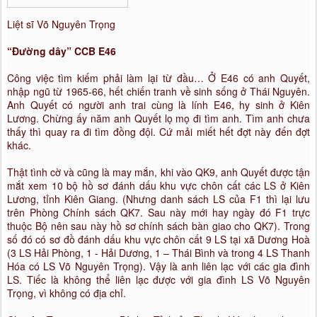
Liệt sĩ Võ Nguyên Trọng
“Đường dây” CCB E46
Công việc tìm kiếm phải làm lại từ đầu… Ở E46 có anh Quyết,
nhập ngũ từ 1965-66, hết chiến tranh về sinh sống ở Thái Nguyên.
Anh Quyết có người anh trai cùng là lính E46, hy sinh ở Kiên
Lương. Chừng ấy năm anh Quyết lọ mọ đi tìm anh. Tìm anh chưa
thấy thì quay ra đi tìm đồng đội. Cứ mải miết hết đợt này đến đợt
khác.
Thật tình cờ và cũng là may mắn, khi vào QK9, anh Quyết được tận
mắt xem 10 bộ hồ sơ đánh dấu khu vực chôn cất các LS ở Kiên
Lương, tỉnh Kiên Giang. (Nhưng danh sách LS của F1 thì lại lưu
trên Phòng Chính sách QK7. Sau này mới hay ngày đó F1 trực
thuộc Bộ nên sau này hồ sơ chính sách bàn giao cho QK7). Trong
số đó có sơ đồ đánh dấu khu vực chôn cất 9 LS tại xã Dương Hoà
(3 LS Hải Phòng, 1 - Hải Dương, 1 – Thái Bình và trong 4 LS Thanh
Hóa có LS Võ Nguyên Trọng). Vậy là anh liên lạc với các gia đình
LS. Tiếc là không thể liên lạc được với gia đình LS Võ Nguyên
Trọng, vì không có địa chỉ.