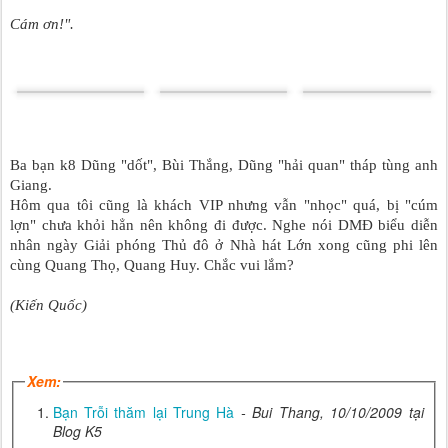
Cám ơn!".
Ba bạn k8 Dũng "dốt", Bùi Thắng, Dũng "hải quan" tháp tùng anh
Giang.
Hôm qua tôi cũng là khách VIP nhưng vẫn "nhọc" quá, bị "cúm
lợn" chưa khỏi hẳn nên không đi được. Nghe nói DMĐ biểu diễn
nhân ngày Giải phóng Thủ đô ở Nhà hát Lớn xong cũng phi lên
cùng Quang Thọ, Quang Huy. Chắc vui lắm?
(Kiến Quốc)
Xem:
Bạn Trỗi thăm lại Trung Hà
- Bui Thang, 10/10/2009 tại
Blog K5